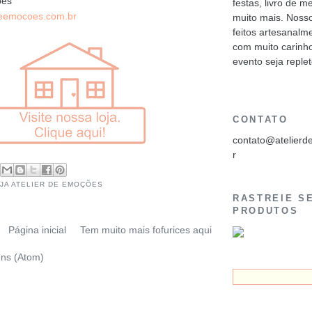
ões
festas, livro de 
deemocoes.com.br
muito mais. Noss
feitos artesanalm
com muito carinh
evento seja reple
CONTATO
contato@atelier
r
JA ATELIER DE EMOÇÕES
RASTREIE S
PRODUTOS
Página inicial
Tem muito mais fofurices aqui
ns (Atom)