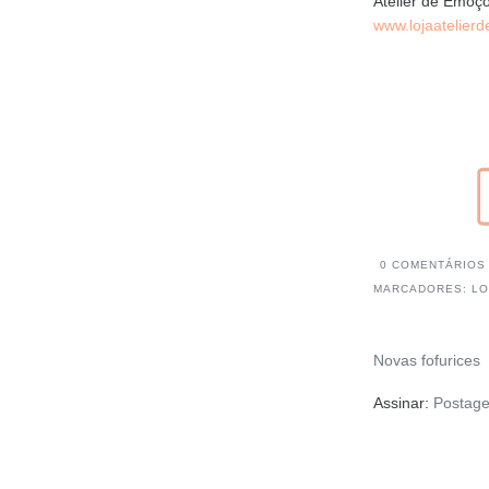
Atelier de Emoç
www.lojaatelier
0 COMENTÁRIOS
MARCADORES:
LO
Novas fofurices
Assinar:
Postage