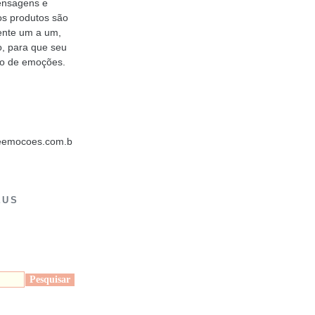
mensagens e
os produtos são
ente um a um,
o, para que seu
to de emoções.
deemocoes.com.b
EUS