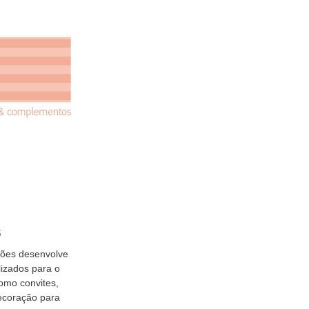
S
ções desenvolve
izados para o
como convites,
ecoração para