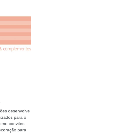
S
ções desenvolve
izados para o
como convites,
ecoração para