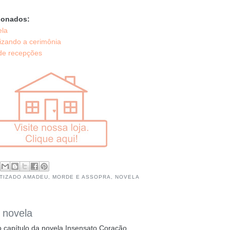
ionados:
ela
izando a cerimônia
 de recepções
TIZADO AMADEU
,
MORDE E ASSOPRA
,
NOVELA
 novela
 capítulo da novela Insensato Coração,