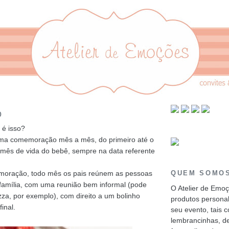
o
 é isso?
ma comemoração mês a mês, do primeiro até o
 mês de vida do bebê, sempre na data referente
moração, todo mês os pais reúnem as pessoas
QUEM SOMO
 família, com uma reunião bem informal (pode
O Atelier de Emo
izza, por exemplo), com direito a um bolinho
produtos personal
inal.
seu evento, tais 
lembrancinhas, d