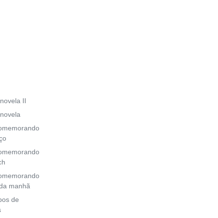
novela II
 novela
 comemorando
ço
 comemorando
ch
 comemorando
 da manhã
ipos de
s