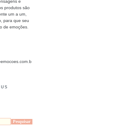
mensagens e
os produtos são
ente um a um,
o, para que seu
to de emoções.
deemocoes.com.b
EUS