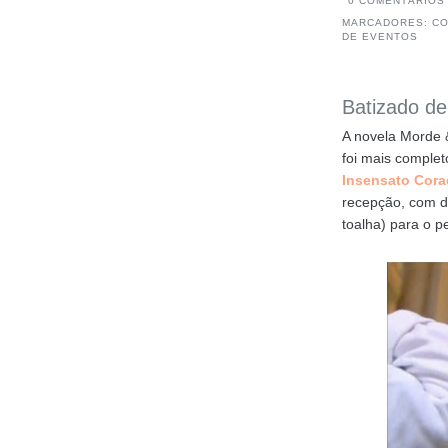
0 COMENTÁRIOS
MARCADORES:
C
DE EVENTOS
Batizado de
A novela Morde 
foi mais comple
Insensato Cor
recepção, com d
toalha) para o 