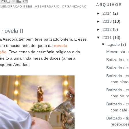
ARQUIVOS
OMEMORAÇÃO BEBÊ
,
MESVERSÁRIO
,
ORGANIZAÇÃO
►
2014
(2)
►
2013
(10)
►
2012
(8)
 novela II
▼
2011
(13)
& Assopra também teve batizado ontem. E esse
▼
agosto
(7)
to e emocionante do que o da
novela
Mesversário
ação
. Teve cenas da cerimônia religiosa e da
ireito a uma linda mesa de doces (amei a
Batizado de 
pequeno Amadeu.
Batizado de
Batizado -
com almo
Batizado -
com brun
Batizado -
com café
Batizado - t
recepçõe