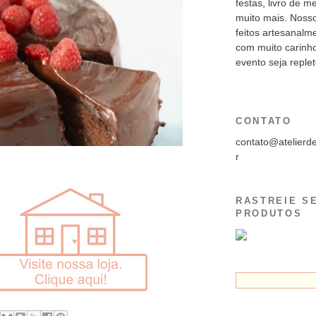
festas, livro de 
muito mais. Noss
feitos artesanalm
com muito carinh
evento seja reple
CONTATO
contato@atelier
r
RASTREIE S
PRODUTOS